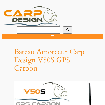
Aller
au
contenu
R
e
c
h
Bateau Amorceur Carp
e
Design V50S GPS
r
Carbon
c
h
e
r