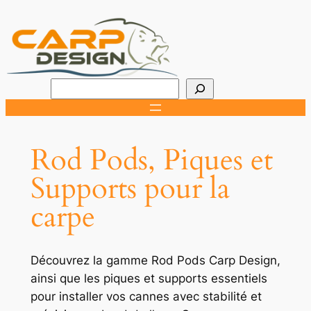
Aller
au
contenu
R
e
c
h
Rod Pods, Piques et
e
Supports pour la
r
c
carpe
h
e
r
Découvrez la gamme Rod Pods Carp Design,
ainsi que les piques et supports essentiels
pour installer vos cannes avec stabilité et