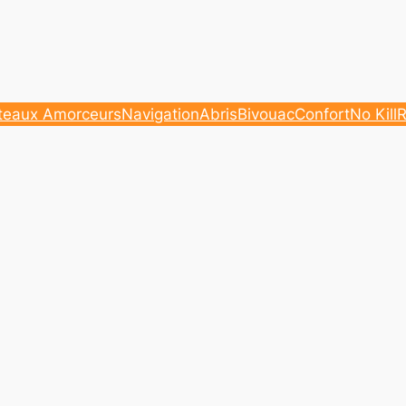
teaux Amorceurs
Navigation
Abris
Bivouac
Confort
No Kill
R