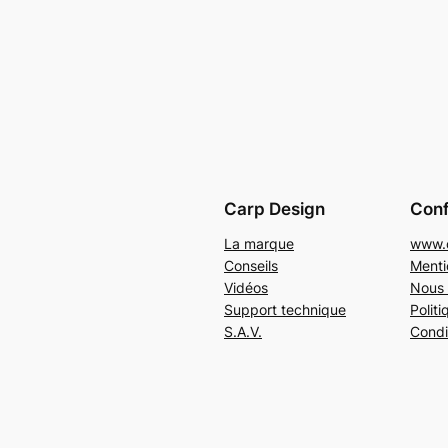
Carp Design
Conf
La marque
www.c
Conseils
Menti
Vidéos
Nous 
Support technique
Politi
S.A.V.
Condi