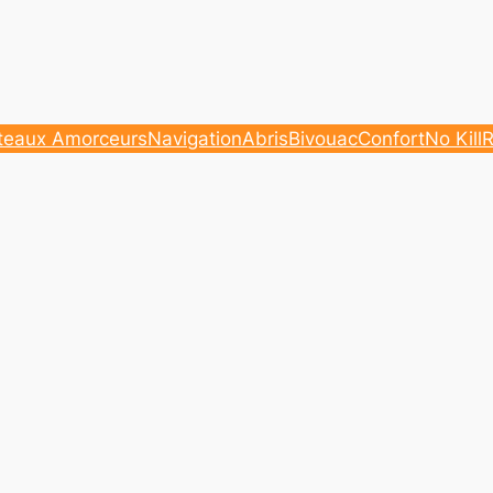
teaux Amorceurs
Navigation
Abris
Bivouac
Confort
No Kill
R