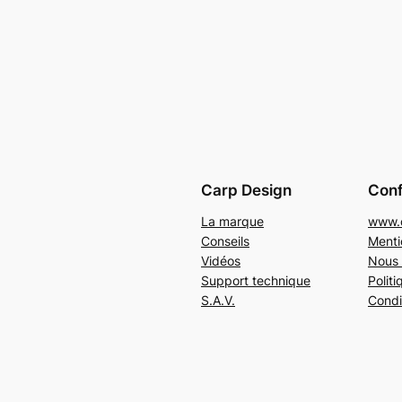
Carp Design
Conf
La marque
www.c
Conseils
Menti
Vidéos
Nous 
Support technique
Politi
S.A.V.
Condi