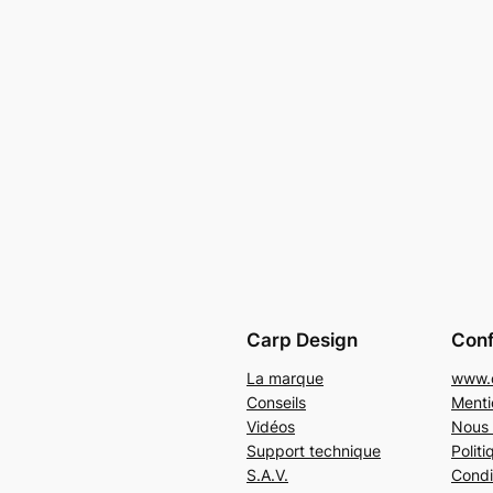
Carp Design
Conf
La marque
www.c
Conseils
Menti
Vidéos
Nous 
Support technique
Politi
S.A.V.
Condi