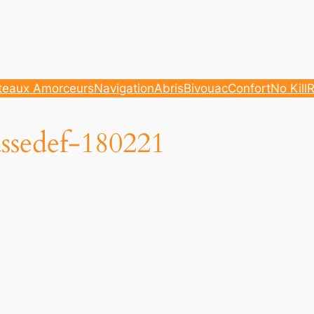
teaux Amorceurs
Navigation
Abris
Bivouac
Confort
No Kill
R
assedef-180221