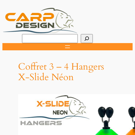
Aller
au
contenu
R
e
c
h
Coffret 3 – 4 Hangers
e
X-Slide Néon
r
c
h
e
r